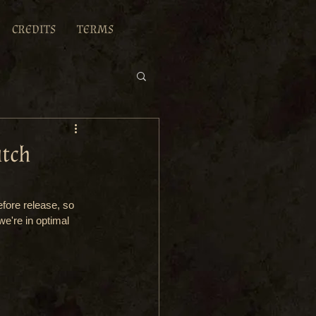
CREDITS
TERMS
atch
fore release, so 
we're in optimal 