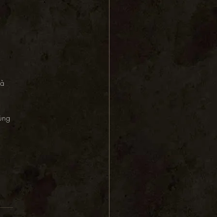
à 
ùng 