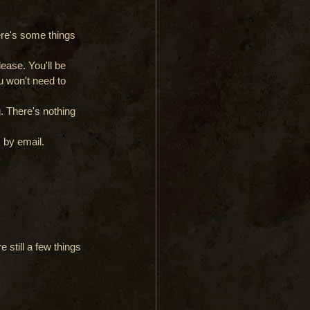
ere's some things 
lease. You'll be 
u won't need to 
g. There's nothing 
s by email.
still a few things 