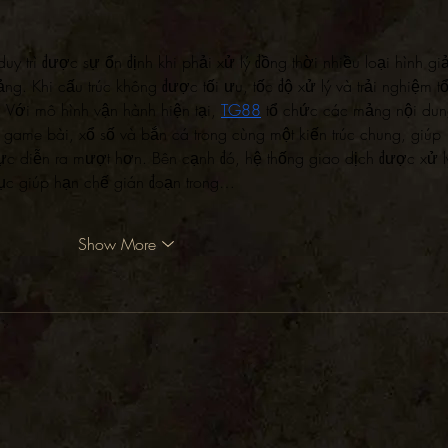
 trì được sự ổn định khi phải xử lý đồng thời nhiều loại hình giải
ng. Khi cấu trúc không được tối ưu, tốc độ xử lý và trải nghiệm t
 Với mô hình vận hành hiện tại, 
TG88
 tổ chức các mảng nội dun
, game bài, xổ số và bắn cá trong cùng một kiến trúc chung, giúp 
ực diễn ra mượt hơn. Bên cạnh đó, hệ thống giao dịch được xử l
tục giúp hạn chế gián đoạn trong…
Show More