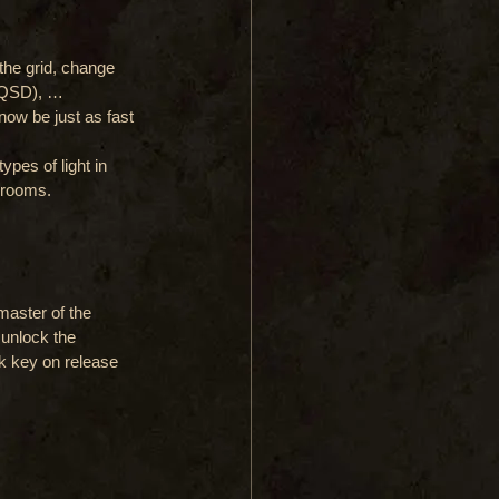
the grid, change 
 ZQSD), …
now be just as fast 
ypes of light in 
 rooms.
master of the 
unlock the 
ck key on release 