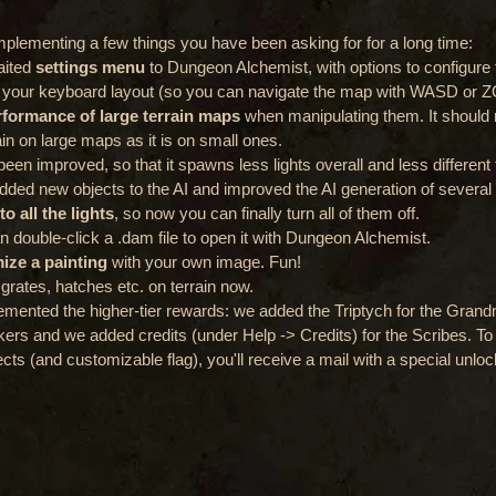
implementing a few things you have been asking for for a long time:
ited 
settings menu
 to Dungeon Alchemist, with options to configure 
e your keyboard layout (so you can navigate the map with WASD or
rformance of large terrain maps
 when manipulating them. It should 
rain on large maps as it is on small ones.
been improved, so that it spawns less lights overall and less different t
ded new objects to the AI and improved the AI generation of several
o all the lights
, so now you can finally turn all of them off.
double-click a .dam file to open it with Dungeon Alchemist.
ize a painting
 with your own image. Fun!
grates, hatches etc. on terrain now.
lemented the higher-tier rewards: we added the Triptych for the Grand
rs and we added credits (under Help -> Credits) for the Scribes. To 
cts (and customizable flag), you'll receive a mail with a special unlo