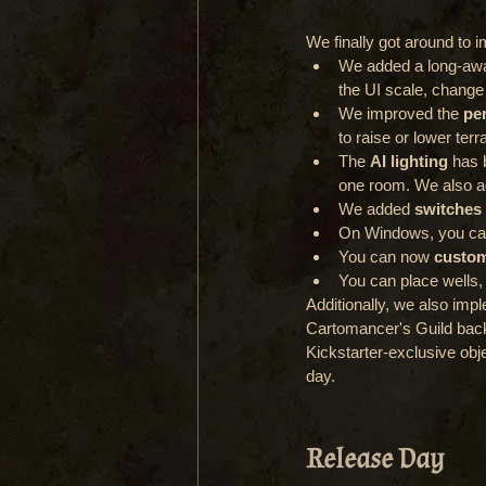
We finally got around to 
We added a long-awa
the UI scale, chang
We improved the 
pe
to raise or lower ter
The 
AI lighting
 has 
one room. We also ad
We added 
switches t
On Windows, you can 
You can now 
custom
You can place wells, 
Additionally, we also imp
Cartomancer's Guild backe
Kickstarter-exclusive obje
day.
Release Day