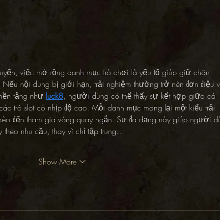
c tuyến, việc mở rộng danh mục trò chơi là yếu tố giúp giữ chân 
. Nếu nội dung bị giới hạn, trải nghiệm thường trở nên đơn điệu v
 nền tảng như 
luck8
, người dùng có thể thấy sự kết hợp giữa cá 
ác trò slot có nhịp độ cao. Mỗi danh mục mang lại một kiểu trải 
 kèo đến tham gia vòng quay ngắn. Sự đa dạng này giúp người d
y theo nhu cầu, thay vì chỉ tập trung…
Show More