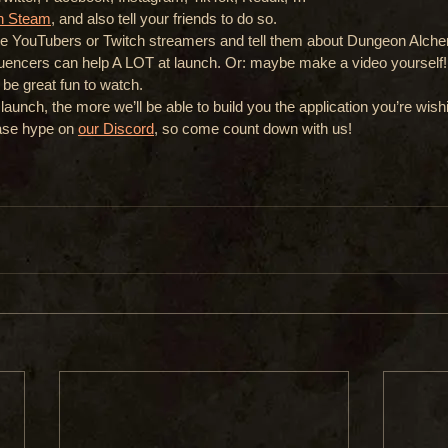
on Steam
, and also tell your friends to do so.
te YouTubers or Twitch streamers and tell them about Dungeon Alche
luencers can help A LOT at launch. Or: maybe make a video yourself! E
ill be great fun to watch.
aunch, the more we’ll be able to build you the application you’re wish
ease hype on 
our Discord
, so come count down with us!