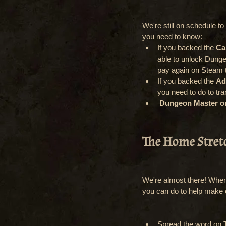
We're still on schedule to
you need to know:
If you backed the 
Ca
able to unlock Dunge
pay again on Steam 
If you backed the 
Ad
you need to do to tra
Dungeon Master or
The Home Stret
We're almost there! When 
you can do to help make 
Spread the word on T